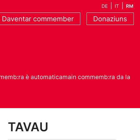
DE
IT
RM
Daventar commember
Donaziuns
commemb:ra è automaticamain commemb:ra da la
TAVAU