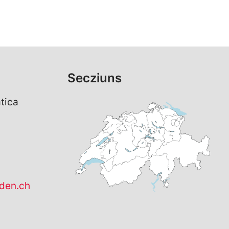
Secziuns
tica
den.ch