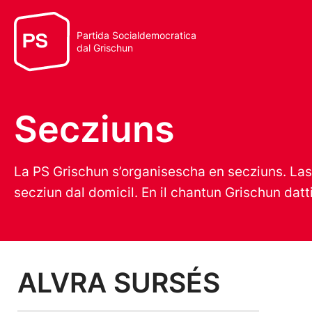
Partida Socialdemocratica
dal Grischun
Secziuns
La PS Grischun s’organisescha en secziuns. La
secziun dal domicil. En il chantun Grischun datt
ALVRA SURSÉS