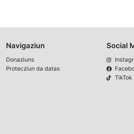
Navigaziun
Social 
Donaziuns
Instag
Protecziun da datas
Faceb
TikTok