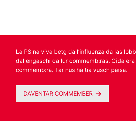
La PS na viva betg da l’influenza da las lo
dal engaschi da lur commemb:ras. Gida era t
commemb:ra. Tar nus ha tia vusch paisa.
DAVENTAR COMMEMBER