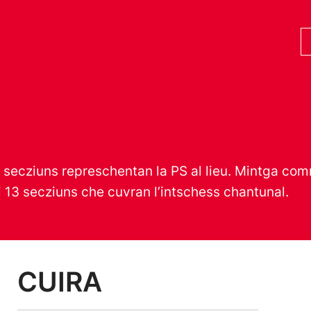
s secziuns represchentan la PS al lieu. Mintga 
i 13 secziuns che cuvran l’intschess chantunal.
CUIRA