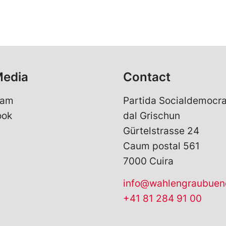
Media
Contact
ram
Partida Socialdemocra
ook
dal Grischun
Gürtelstrasse 24
Caum postal 561
7000 Cuira
info@wahlengraubuen
+41 81 284 91 00