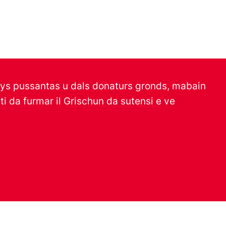
bbys pussantas u dals donaturs gronds, mabain
i da furmar il Grischun da sutensi e ve