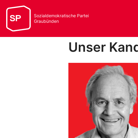
Sozialdemokratische Partei
Graubünden
Unser Kand