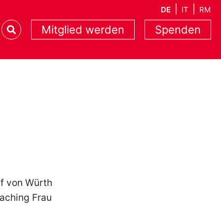
DE
IT
RM
Mitglied werden
Spenden
uf von Würth
oaching Frau