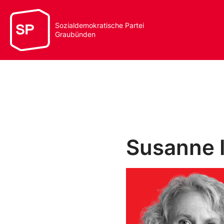
Sozialdemokratische Partei
Graubünden
Susanne 