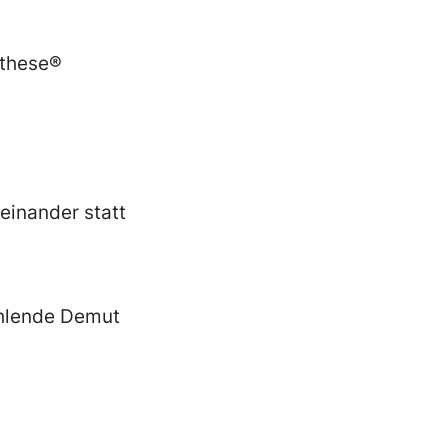
nthese®
einander statt
ehlende Demut