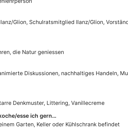
enlehrperson
anz/Glion, Schulratsmitglied Ilanz/Glion, Vorstän
hren, die Natur geniessen
nimierte Diskussionen, nachhaltiges Handeln, Musi
 starre Denkmuster, Littering, Vanillecreme
 koche/esse ich gern…
inem Garten, Keller oder Kühlschrank befindet