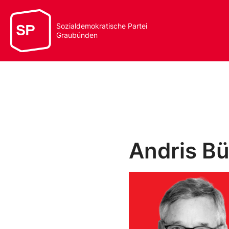
Sozialdemokratische Partei
Graubünden
Andris B