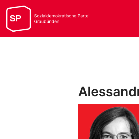
Sozialdemokratische Partei
Graubünden
Alessand