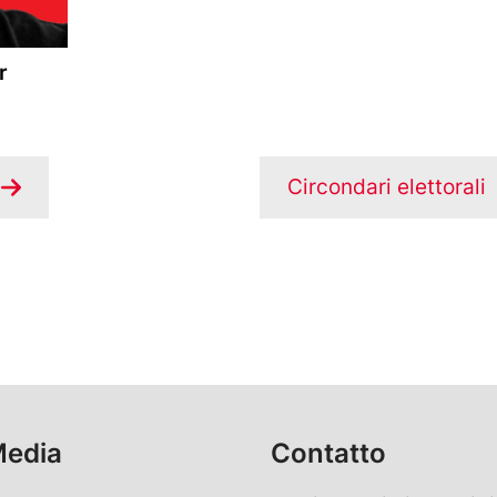
r
Circondari elettorali
Media
Contatto